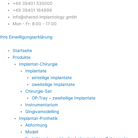
Skip
+49 39401 530000
to
+49 39401 164999
content
info@shared-implantology.gmbh
Mon - Fr: 8:00 - 17:00
Ihre Einwilligungserklärung
Startseite
Produkte
Implantat-Chirurgie
Implantate
einteilige Implantate
zweiteilige Implantate
Chirurgie-Set
OP-Tray – zweiteilige Implantate
Instrumentarium
Gingivamodelling
Implantat-Prothetik
Abformung
Modell