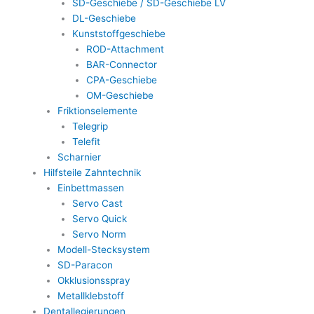
SD-Geschiebe / SD-Geschiebe LV
DL-Geschiebe
Kunststoffgeschiebe
ROD-Attachment
BAR-Connector
CPA-Geschiebe
OM-Geschiebe
Friktionselemente
Telegrip
Telefit
Scharnier
Hilfsteile Zahntechnik
Einbettmassen
Servo Cast
Servo Quick
Servo Norm
Modell-Stecksystem
SD-Paracon
Okklusionsspray
Metallklebstoff
Dentallegierungen