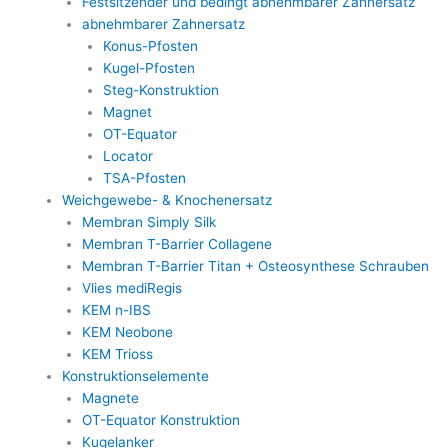
Festsitzender und bedingt abnehmbarer Zahnersatz
abnehmbarer Zahnersatz
Konus-Pfosten
Kugel-Pfosten
Steg-Konstruktion
Magnet
OT-Equator
Locator
TSA-Pfosten
Weichgewebe- & Knochenersatz
Membran Simply Silk
Membran T-Barrier Collagene
Membran T-Barrier Titan + Osteosynthese Schrauben
Vlies mediRegis
KEM n-IBS
KEM Neobone
KEM Trioss
Konstruktionselemente
Magnete
OT-Equator Konstruktion
Kugelanker