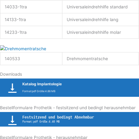
14033-1tra
Universaleindrehhilfe standard
14133-1tra
Universaleindrehhilfe lang
14233-1tra
Universaleindrehhilfe molar
140533
Drehmomentratsche
Downloads
Katalog Implantologie
Format:pdf Größe:4.86 MB
Bestellformulare Prothetik - festsitzend und bedingt herausnehmbar
Festsitzend und bedingt Abnehmbar
Format:pdf Größe:4.40 MB
Bestellformulare Prothetik - herausnehmbar