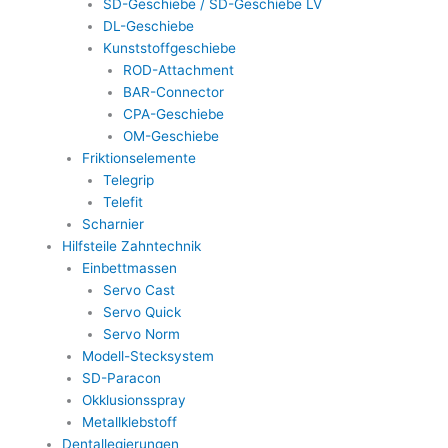
SD-Geschiebe / SD-Geschiebe LV
DL-Geschiebe
Kunststoffgeschiebe
ROD-Attachment
BAR-Connector
CPA-Geschiebe
OM-Geschiebe
Friktionselemente
Telegrip
Telefit
Scharnier
Hilfsteile Zahntechnik
Einbettmassen
Servo Cast
Servo Quick
Servo Norm
Modell-Stecksystem
SD-Paracon
Okklusionsspray
Metallklebstoff
Dentallegierungen