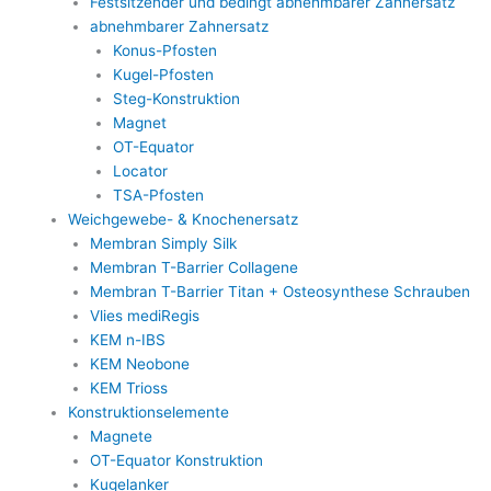
Festsitzender und bedingt abnehmbarer Zahnersatz
abnehmbarer Zahnersatz
Konus-Pfosten
Kugel-Pfosten
Steg-Konstruktion
Magnet
OT-Equator
Locator
TSA-Pfosten
Weichgewebe- & Knochenersatz
Membran Simply Silk
Membran T-Barrier Collagene
Membran T-Barrier Titan + Osteosynthese Schrauben
Vlies mediRegis
KEM n-IBS
KEM Neobone
KEM Trioss
Konstruktionselemente
Magnete
OT-Equator Konstruktion
Kugelanker