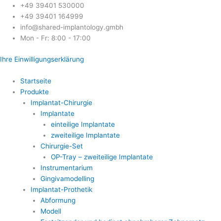
Skip
+49 39401 530000
to
+49 39401 164999
content
info@shared-implantology.gmbh
Mon - Fr: 8:00 - 17:00
Ihre Einwilligungserklärung
Startseite
Produkte
Implantat-Chirurgie
Implantate
einteilige Implantate
zweiteilige Implantate
Chirurgie-Set
OP-Tray – zweiteilige Implantate
Instrumentarium
Gingivamodelling
Implantat-Prothetik
Abformung
Modell