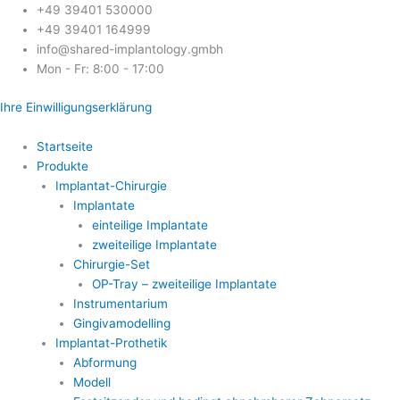
Skip
+49 39401 530000
to
+49 39401 164999
content
info@shared-implantology.gmbh
Mon - Fr: 8:00 - 17:00
Ihre Einwilligungserklärung
Startseite
Produkte
Implantat-Chirurgie
Implantate
einteilige Implantate
zweiteilige Implantate
Chirurgie-Set
OP-Tray – zweiteilige Implantate
Instrumentarium
Gingivamodelling
Implantat-Prothetik
Abformung
Modell