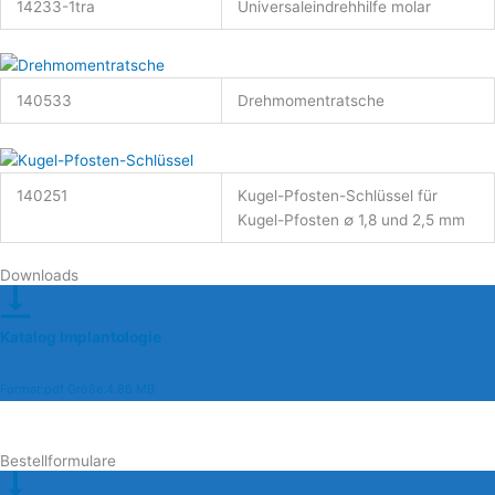
14233-1tra
Universaleindrehhilfe molar
140533
Drehmomentratsche
140251
Kugel-Pfosten-Schlüssel für
Kugel-Pfosten ∅ 1,8 und 2,5 mm
Downloads
Katalog Implantologie
Format:pdf Größe:4.86 MB
Bestellformulare