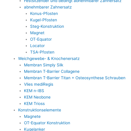
Festsitzender und bedingt abnehmbarer Zahnersatz
abnehmbarer Zahnersatz
Konus-Pfosten
Kugel-Pfosten
Steg-Konstruktion
Magnet
OT-Equator
Locator
TSA-Pfosten
Weichgewebe- & Knochenersatz
Membran Simply Silk
Membran T-Barrier Collagene
Membran T-Barrier Titan + Osteosynthese Schrauben
Vlies mediRegis
KEM n-IBS
KEM Neobone
KEM Trioss
Konstruktionselemente
Magnete
OT-Equator Konstruktion
Kugelanker