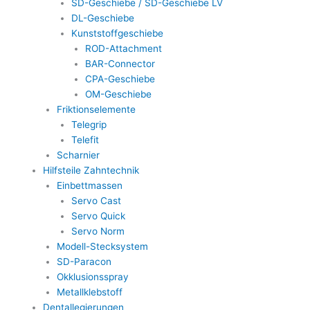
SD-Geschiebe / SD-Geschiebe LV
DL-Geschiebe
Kunststoffgeschiebe
ROD-Attachment
BAR-Connector
CPA-Geschiebe
OM-Geschiebe
Friktionselemente
Telegrip
Telefit
Scharnier
Hilfsteile Zahntechnik
Einbettmassen
Servo Cast
Servo Quick
Servo Norm
Modell-Stecksystem
SD-Paracon
Okklusionsspray
Metallklebstoff
Dentallegierungen