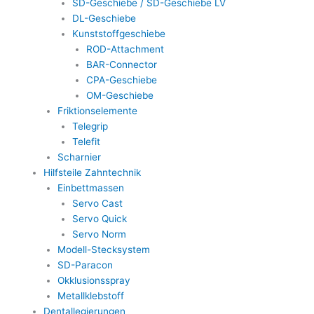
SD-Geschiebe / SD-Geschiebe LV
DL-Geschiebe
Kunststoffgeschiebe
ROD-Attachment
BAR-Connector
CPA-Geschiebe
OM-Geschiebe
Friktionselemente
Telegrip
Telefit
Scharnier
Hilfsteile Zahntechnik
Einbettmassen
Servo Cast
Servo Quick
Servo Norm
Modell-Stecksystem
SD-Paracon
Okklusionsspray
Metallklebstoff
Dentallegierungen