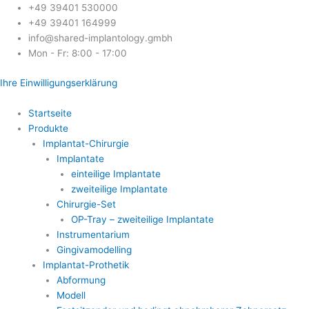
Skip
+49 39401 530000
to
+49 39401 164999
content
info@shared-implantology.gmbh
Mon - Fr: 8:00 - 17:00
Ihre Einwilligungserklärung
Startseite
Produkte
Implantat-Chirurgie
Implantate
einteilige Implantate
zweiteilige Implantate
Chirurgie-Set
OP-Tray – zweiteilige Implantate
Instrumentarium
Gingivamodelling
Implantat-Prothetik
Abformung
Modell