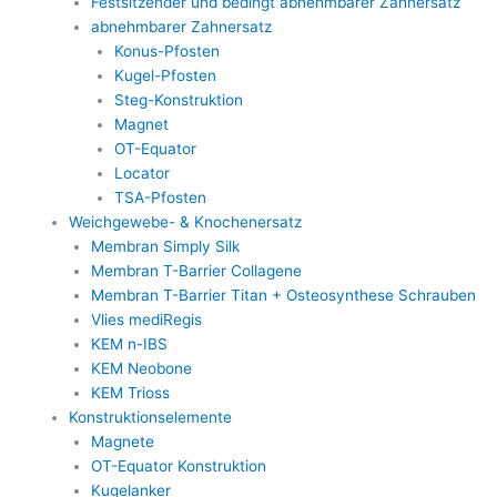
Festsitzender und bedingt abnehmbarer Zahnersatz
abnehmbarer Zahnersatz
Konus-Pfosten
Kugel-Pfosten
Steg-Konstruktion
Magnet
OT-Equator
Locator
TSA-Pfosten
Weichgewebe- & Knochenersatz
Membran Simply Silk
Membran T-Barrier Collagene
Membran T-Barrier Titan + Osteosynthese Schrauben
Vlies mediRegis
KEM n-IBS
KEM Neobone
KEM Trioss
Konstruktionselemente
Magnete
OT-Equator Konstruktion
Kugelanker